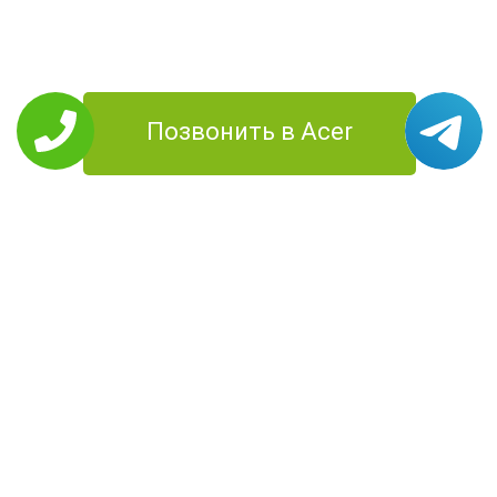
Позвонить в Acer
РЕМОНТ ACER
Планшеты
Моноблоки
Ноутбуки
Смартфоны
Компьютеры
Проекторы
УСЛУГИ
Цены
О Компании
Контакты
Доставка
Диагностика
Территория
работы
КОНТАКТЫ