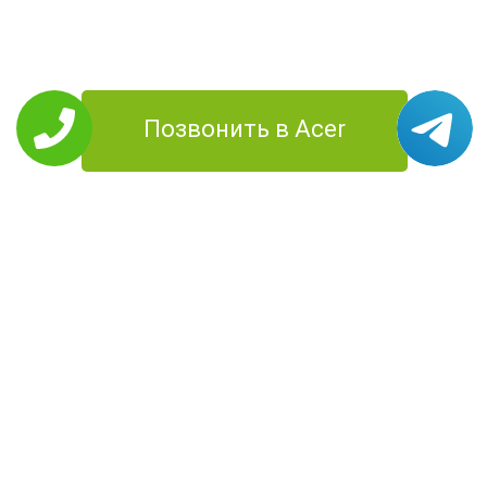
Позвонить в Acer
РЕМОНТ ACER
Планшеты
Моноблоки
Ноутбуки
Смартфоны
Компьютеры
Проекторы
УСЛУГИ
Цены
О Компании
Контакты
Доставка
Диагностика
Территория
работы
КОНТАКТЫ