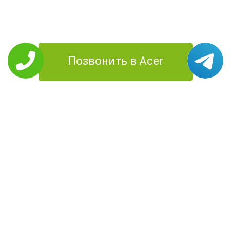
Позвонить в Acer
РЕМОНТ ACER
Планшеты
Моноблоки
Ноутбуки
Смартфоны
Компьютеры
Проекторы
УСЛУГИ
Цены
О Компании
Контакты
Доставка
Диагностика
Территория
работы
КОНТАКТЫ