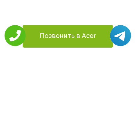
Позвонить в Acer
РЕМОНТ ACER
Планшеты
Моноблоки
Ноутбуки
Смартфоны
Компьютеры
Проекторы
УСЛУГИ
Цены
О Компании
Контакты
Доставка
Диагностика
Территория
работы
КОНТАКТЫ