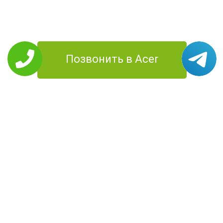
Позвонить в Acer
РЕМОНТ ACER
Планшеты
Моноблоки
Ноутбуки
Смартфоны
Компьютеры
Проекторы
УСЛУГИ
Цены
О Компании
Контакты
Доставка
Диагностика
Территория
работы
КОНТАКТЫ